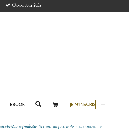
Opportunités
EBOOK
JE M'INSCRIS
utorisé à le reproduire
. Si toute ou partie de ce document est