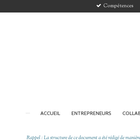
Compétences
Passer
au
contenu
principal
ACCUEIL
ENTREPRENEURS
COLLA
Rappel : La structure de ce document a été rédigé de manière