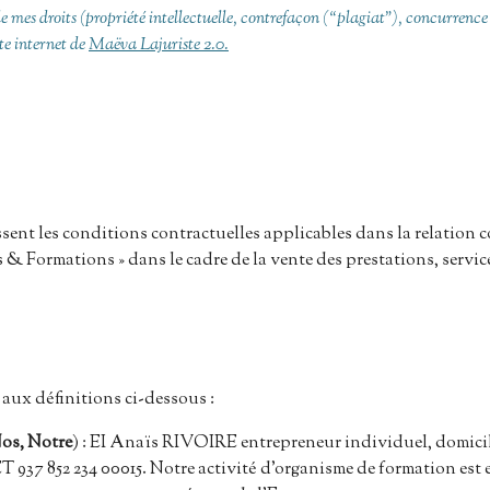
 de mes droits (propriété intellectuelle, contrefaçon (“plagiat”), concurrenc
ite internet de
Maëva Lajuriste 2.0.
sent les conditions contractuelles applicables dans la relation 
 & Formations » dans le cadre de la vente des prestations, servi
aux définitions ci-dessous :
os, Notre
) : EI Anaïs RIVOIRE entrepreneur individuel, domicili
 937 852 234 00015. Notre activité d’organisme de formation est 