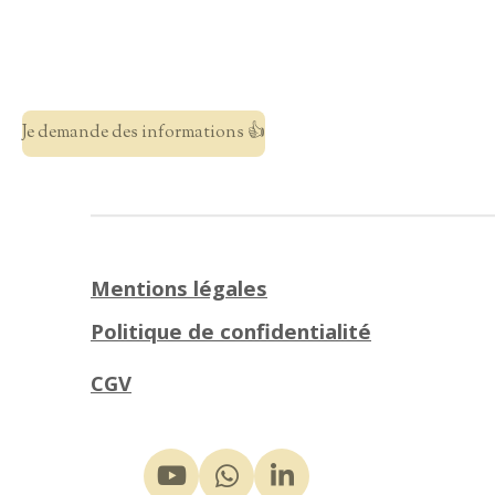
Je demande des informations 👍
Mentions légales
Politique de confidentialité
CGV
Y
W
L